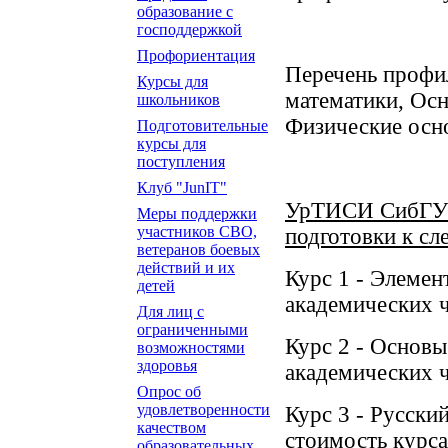
образование с
господдержкой
Профориентация
Перечень профи
Курсы для
математики, Ос
школьников
Физические осно
Подготовительные
курсы для
поступления
Клуб "JunIT"
УрТИСИ СибГУТИ
Меры поддержки
участников СВО,
подготовки к с
ветеранов боевых
действий и их
Курс 1 - Элемен
детей
академических ч
Для лиц с
ограниченными
Курс 2 -
Основы
возможностями
здоровья
академических ч
Опрос об
удовлетворенности
Курс 3 - Русски
качеством
стоимость курс
образовательных