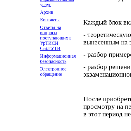
услуг
Архив
Контакты
Каждый блок вкл
Ответы на
вопросы
- теоретическую
поступающих в
вынесенным на 
УрТИСИ
СибГУТИ
- разбор пример
Информационная
безопасность
- разбор решени
Электронное
экзаменационног
обращение
После приобрете
просмотру на п
в этот период н