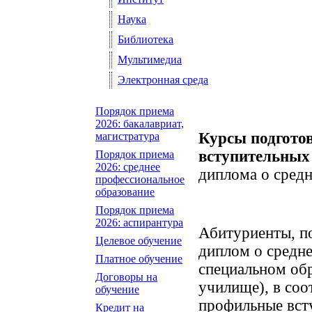
Наука
Библиотека
Мультимедиа
Электронная среда
Порядок приема
2026: бакалавриат,
Курсы
подгото
магистратура
вступительных
Порядок приема
2026: среднее
диплома о сред
профессиональное
образование
Порядок приема
2026: аспирантура
Абитуриенты, п
Целевое обучение
диплом о средн
Платное обучение
специальном обр
Договоры на
училище), в соо
обучение
профильные вст
Кредит на