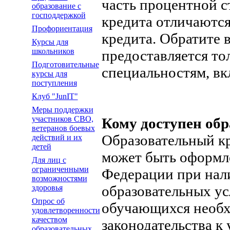
часть процентной с
образование с
господдержкой
кредита отличаются
Профориентация
кредита. Обратите 
Курсы для
школьников
предоставляется то
Подготовительные
специальностям, в
курсы для
поступления
Клуб "JunIT"
Меры поддержки
участников СВО,
Кому доступен об
ветеранов боевых
Образовательный к
действий и их
детей
может быть оформл
Для лиц с
ограниченными
Федерации при нал
возможностями
образовательных ус
здоровья
Опрос об
обучающихся необх
удовлетворенности
качеством
законодательства к
образовательных