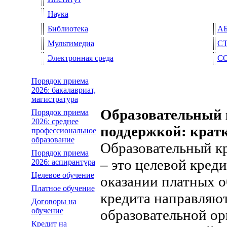
Наука
Библиотека
А
Мультимедиа
С
Электронная среда
С
Порядок приема
2026: бакалавриат,
магистратура
Образовательный к
Порядок приема
2026: среднее
поддержкой: крат
профессиональное
образование
Образовательный к
Порядок приема
– это целевой кред
2026: аспирантура
Целевое обучение
оказании платных о
Платное обучение
кредита направляют
Договоры на
обучение
образовательной ор
Кредит на