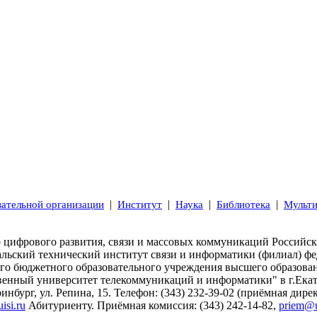
|
|
|
|
вательной организации
Институт
Наука
Библиотека
Мульт
 цифрового развития, связи и массовых коммуникаций Российс
альский технический институт связи и информатики (филиал) фе
ого бюджетного образовательного учреждения высшего образова
венный университет телекоммуникаций и информатики" в г.Ека
ринбург, ул. Репина, 15. Телефон: (343) 232-39-02 (приёмная дирек
si.ru
Абитуриенту. Приёмная комиссия: (343) 242-14-82,
priem@ur