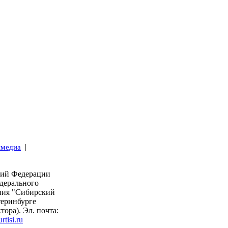
|
имедиа
кий Федерации
дерального
ния "Сибирский
теринбурге
тора). Эл. почта:
tisi.ru