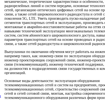
механические, теоретические характеристики и особенности
радиорелейных линий и систем передачи,
основные технолог
сетей, организацию оптических цифровых сетей на основе п
связи, а также сетей широкополосного радиодоступа и сетей 
поколения 5
G
,
LTE
. Уметь производить пуско-наладочные ра
сегментов транспортных сетей в эксплуатацию, производить 
монтажные и аварийно-восстановительные работы на сетях св
е
навыками технической эксплуатации многоканальных теле
систем, систем абонентского широкополосного доступа, навы
параметров транспортных сетей на основе проводных и рад
связи, а также сетей радиодоступа и широкополосной радиосв
Выпускники по окончании обучения могут работать на инже
например таких, как: инженер связи по эксплуатации оборудо
инженер проектировщик сооружений связи, инженер-проект
связи (телекоммуникаций), инженер технической поддержки, 
на должностях в подразделениях связи государственных и ко
организаций.
Основные виды деятельности:
э
ксплуатация оборудования
телекоммуникационных сетей и систем на предприятиях, про
телекоммуникационных сетей, строительство сооружений св
сетей и сетей сотовой связи, монтаж, настройка современного
и
телекоммуникационного оборудования различных фирм прои