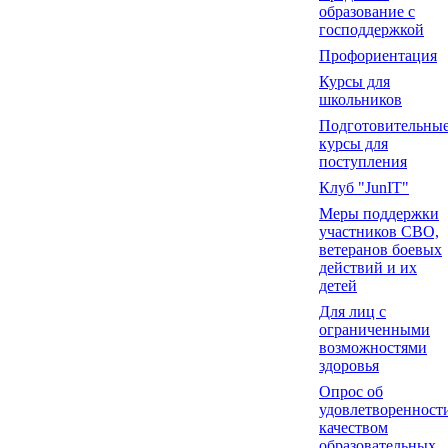
образование с
господдержкой
Профориентация
Курсы для
школьников
Подготовительны
курсы для
поступления
Клуб "JunIT"
Меры поддержки
участников СВО,
ветеранов боевых
действий и их
детей
Для лиц с
ограниченными
возможностями
здоровья
Опрос об
удовлетворенност
качеством
образовательных