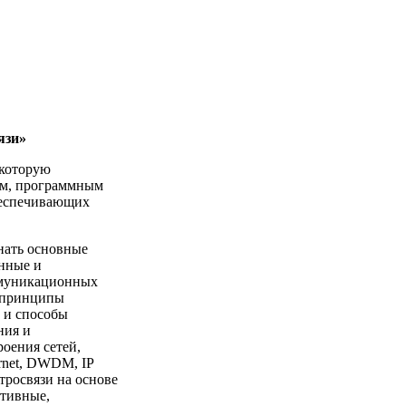
язи»
 которую
ем, программным
беспечивающих
нать основные
енные и
ммуникационных
, принципы
 и способы
ния и
оения сетей,
ernet, DWDM,
IP
тросвязи на основе
ктивные,