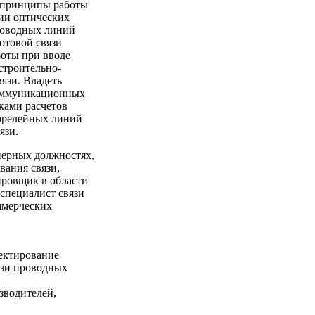
, принципы работы
ии оптических
роводных линий
сотовой связи
боты при вводе
строительно-
язи. Владеть
коммуникационных
ками расчетов
иорелейных линий
язи.
нерных должностях,
вания связи,
ировщик в области
специалист связи
ммерческих
ектирование
язи проводных
зводителей,