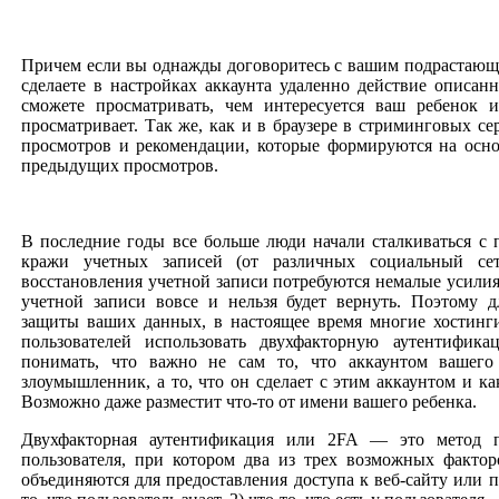
Причем если вы однажды договоритесь с вашим подрастаю
сделаете в настройках аккаунта удаленно действие описан
сможете просматривать, чем интересуется ваш ребенок 
просматривает. Так же, как и в браузере в стриминговых се
просмотров и рекомендации, которые формируются на осн
предыдущих просмотров.
В последние годы все больше люди начали сталкиваться с 
кражи учетных записей (от различных социальный сет
восстановления учетной записи потребуются немалые усилия
учетной записи вовсе и нельзя будет вернуть. Поэтому 
защиты ваших данных, в настоящее время многие хостинг
пользователей использовать двухфакторную аутентифика
понимать, что важно не сам то, что аккаунтом вашего 
злоумышленник, а то, что он сделает с этим аккаунтом и ка
Возможно даже разместит что-то от имени вашего ребенка.
Двухфакторная аутентификация или 2FA — это метод п
пользователя, при котором два из трех возможных факто
объединяются для предоставления доступа к веб-сайту или 