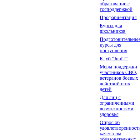
образование с
господдержкой
Профориентация
Курсы для
школьников
Подготовительны
курсы для
поступления
Клуб "JunIT"
Меры поддержки
участников СВО,
ветеранов боевых
действий и их
детей
Для лиц с
ограниченными
возможностями
здоровья
Опрос об
удовлетворенност
качеством
образовательных