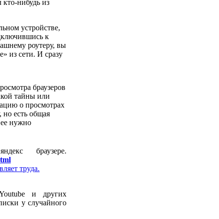
л кто-нибудь из
льном устройстве,
одключившись к
ашнему роутеру, вы
» из сети. И сразу
росмотра браузеров
акой тайны или
мацию о просмотрах
, но есть общая
 ее нужно
декс браузере.
html
вляет труда.
Youtube
и других
писки у случайного