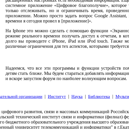
расширенных настройках есть необходимая информация. Еще 
системное приложение «Цифровое благополучие», которое 
только отслеживать, но и ограничивать время, проведен
приложении. Можно просто задать вопрос Google Assistant,
времени я сегодня провел в [приложение]».
На
Iphone
это можно сделать с помощью функции «Экранно
режиме реального времени получать доступ к отчетам, в ко
долго вы проводите с
iPhone
,
iPad
или
iPod
touch
. Также м
различные ограничения для тех аспектов, которыми требуется
Надеемся, что все эти программы и функции устройств п
детям стать ближе. Мы будем стараться добавлять информаци
и вскоре запустим форум по наиболее волнующим вопросам.
|
|
|
|
вательной организации
Институт
Наука
Библиотека
Мульт
 цифрового развития, связи и массовых коммуникаций Российс
альский технический институт связи и информатики (филиал) фе
ого бюджетного образовательного учреждения высшего образова
венный университет телекоммуникаций и информатики" в г.Ека