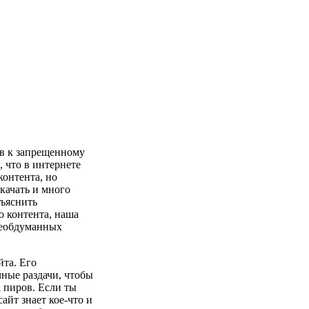
ов к запрещенному
 что в интернете
контента, но
скачать и много
бъяснить
о контента, наша
необдуманных
йта. Его
чные раздачи, чтобы
а пиров. Если ты
сайт знает кое-что и