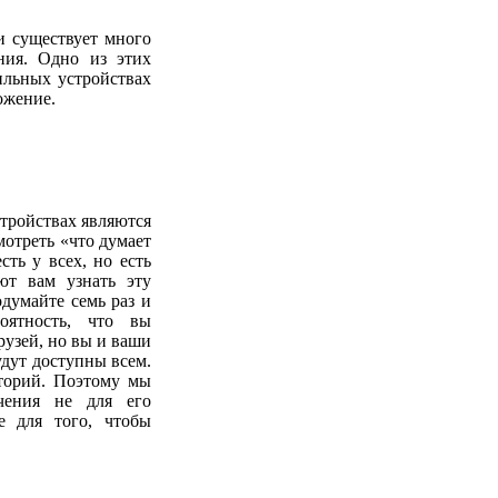
и существует много
ния. Одно из этих
ильных устройствах
ожение.
тройствах являются
мотреть «что думает
сть у всех, но есть
ют вам узнать эту
думайте семь раз и
оятность, что вы
рузей, но вы и ваши
удут доступны всем.
торий. Поэтому мы
чения не для его
е для того, чтобы