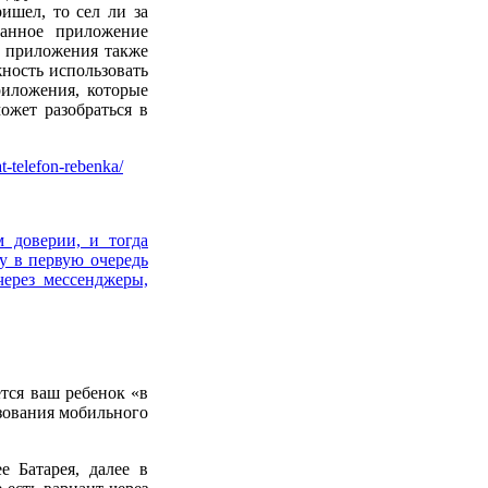
ишел, то сел ли за
ванное приложение
е приложения также
жность использовать
риложения, которые
ожет разобраться в
at-telefon-rebenka/
 доверии, и тогда
у в первую очередь
через мессенджеры,
ется ваш ребенок «в
ьзования мобильного
е Батарея, далее в