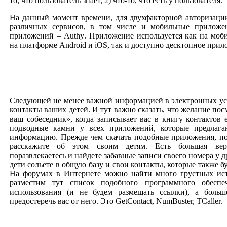
то, что пользователь знает, 2) что-то, что есть у пользователя.
На данный момент времени, для двухфакторной авторизаци
различных сервисов, в том числе и мобильные приложе
приложений –
Authy
. Приложение используется как на моб
на платформе
Android
и
iOS
, так и доступно десктопное прил
Следующей не менее важной информацией в электронных ус
контакты ваших детей. И тут важно сказать, что желание пос
ваш собеседник», когда записывает вас в книгу контактов е
подводные камни у всех приложений, которые предлага
информацию. Прежде чем скачать подобные приложения, по
расскажите об этом своим детям. Есть большая вер
поразвлекаетесь и найдете забавные записи своего номера у д
дети сольете в общую базу и свои контакты, которые также б
На форумах в Интернете можно найти много грустных ис
разместим тут список подобного программного обеспе
использования (и не будем размещать ссылки), а больш
предостеречь вас от него. Это
GetContact
,
NumBuster, TCaller.