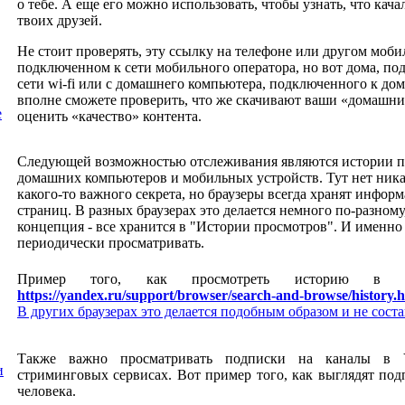
о тебе. А еще его можно использовать, чтобы узнать, что кача
твоих друзей.
Не стоит проверять, эту ссылку на телефоне или другом моби
подключенном к сети мобильного оператора, но вот дома, п
сети
wi
-
fi
или с домашнего компьютера, подключенного к дом
вполне сможете проверить, что же скачивают ваши «домашние
е
оценить «качество» контента.
Следующей возможностью отслеживания являются истории п
домашних компьютеров и мобильных устройств. Тут нет ник
какого-то важного секрета, но браузеры всегда хранят инфор
страниц. В разных браузерах это делается немного по-разному
концепция - все хранится в "Истории просмотров". И именно
периодически просматривать.
Пример того, как просмотреть историю в ян
https://yandex.ru/support/browser/search-and-browse/history.
В других браузерах это делается подобным образом и не соста
Также важно просматривать подписки на каналы в
и
стриминговых сервисах. Вот пример того, как выглядят под
человека.