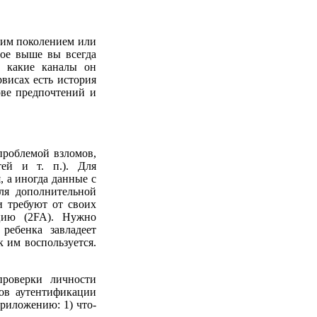
щим поколением или
ное выше вы всегда
и какие каналы он
рвисах есть история
ове предпочтений и
проблемой взломов,
ей и т. п.). Для
, а иногда данные с
для дополнительной
и требуют от своих
цию (2
FA
). Нужно
ребенка завладеет
к им воспользуется.
роверки личности
ров аутентификации
приложению: 1) что-