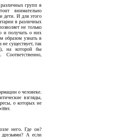
 различных групп в
тоит внимательно
и дети. И для этого
нтарии в различных
позволяет не только
о и получать о них
м образом узнать в
 не существует, так
ы), на которой бы
 Соответственно,
ормации о человеке.
итические взгляды,
ресы, о которых не
tter.
озле него. Где он?
 друзьями? А если