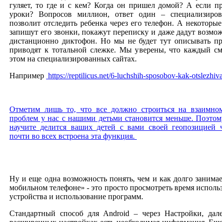
гуляет, то где и с кем? Когда он пришел домой? А если пр
уроки? Вопросов миллион, ответ один – специализиро
позволит отследить ребенка через его телефон. А некоторы
запишут его звонки, покажут переписку и даже дадут возмо
дистанционно диктофон. Но мы не будет тут описывать п
приводят к тотальной слежке. Мы уверены, что каждый см
этом на специализированных сайтах.
Например
https://reptilicus.net/6-luchshih-sposobov-kak-otslezhiv
Отметим лишь то, что все должно строиться на взаимном
проблем у нас с нашими детьми становится меньше. Поэтом
научите делится ваших детей с вами своей геопозицией 
почти во всех встроена эта функция.
Ну и еще одна возможность понять, чем и как долго занима
мобильном телефоне» - это просто просмотреть время испол
устройства и использование программ.
Стандартный способ для Android – через Настройки, дале