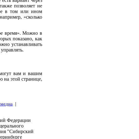
есть вариант через
также позволяет не
ное в том или ином
 например, «сколько
е время». Можно в
торых показано, как
ожно устанавливать
 управлять.
омогут вам и вашим
ю на этой странице,
|
имедиа
кий Федерации
дерального
ния "Сибирский
теринбурге