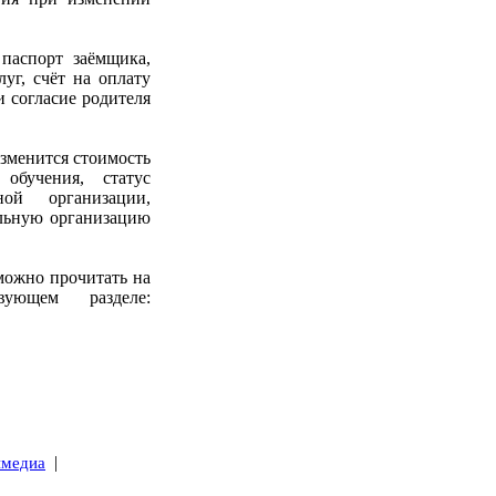
паспорт заёмщика,
уг, счёт на оплату
и согласие родителя
изменится стоимость
 обучения, статус
ной организации,
ельную организацию
можно прочитать на
ющем разделе:
|
имедиа