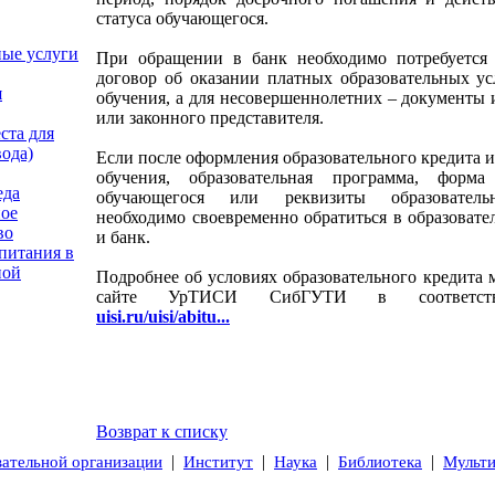
статуса обучающегося.
ные услуги
При обращении в банк необходимо потребуется 
договор об оказании платных образовательных усл
я
обучения, а для несовершеннолетних – документы 
или законного представителя.
ста для
вода)
Если после оформления образовательного кредита 
обучения, образовательная программа, форма
еда
обучающегося или реквизиты образователь
ое
необходимо своевременно обратиться в образоват
во
и банк.
питания в
ной
Подробнее об условиях образовательного кредита 
сайте УрТИСИ СибГУТИ в соответству
uisi.ru/uisi/abitu...
Возврат к списку
|
|
|
|
вательной организации
Институт
Наука
Библиотека
Мульт