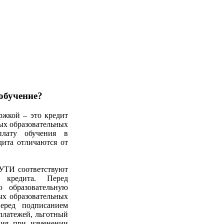
обучение?
ржкой – это кредит
ных образовательных
плату обучения в
дита отличаются от
УТИ соответствуют
 кредита. Перед
 образовательную
ых образовательных
еред подписанием
платежей, льготный
вия при изменении