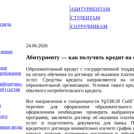
АБИТУРИЕНТАМ
СТУДЕНТАМ
среда
СОТРУДНИКАМ
24.06.2026
едения
Абитуриенту — как получить кредит на 
ные
Образовательный кредит с государственной подде
требования
на оплату обучения по договору об оказании плат
услуг. Средства кредита направляются на о
ий(научно-
образовательной организации. Условия такого кре
ий) состав
обычного потребительского кредита.
Все направления и специальности УрТИСИ СибГ
и
перечню для оформления образовательного
ь
оформлением необходимо проверить выбранную
ного
программу, заключить договор об оказании платн
услуг и подготовить документы для банка. П
 иные виды
кредитного договора внимательно изучите график 
период, порядок досрочного погашения и дейст