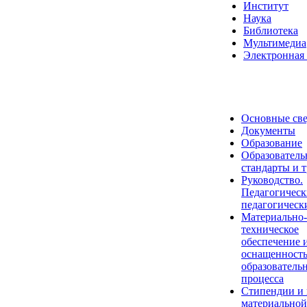
Институт
Наука
Библиотека
Мультимедиа
Электронная 
Основные св
Документы
Образование
Образователь
стандарты и 
Руководство.
Педагогическ
педагогическ
Материально-
техническое
обеспечение 
оснащенност
образователь
процесса
Стипендии и
материальной