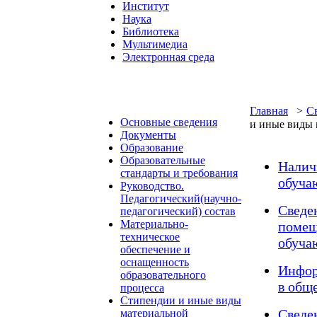
Институт
Наука
Библиотека
Мультимедиа
Электронная среда
Главная
>
С
Основные сведения
и иные виды 
Документы
Образование
Образовательные
Налич
стандарты и требования
обуча
Руководство.
Педагогический(научно-
Сведе
педагогический) состав
Материально-
помещ
техническое
обуча
обеспечение и
оснащенность
Инфор
образовательного
в общ
процесса
Стипендии и иные виды
Сведе
материальной