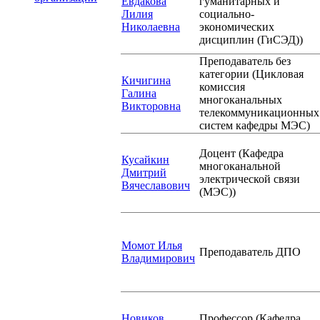
Евдакова
гуманитарных и
Лилия
социально-
Николаевна
экономических
дисциплин (ГиСЭД))
Преподаватель без
категории (Цикловая
Кичигина
комиссия
Галина
многоканальных
Викторовна
телекоммуникационных
систем кафедры МЭС)
Доцент (Кафедра
Кусайкин
многоканальной
Дмитрий
электрической связи
Вячеславович
(МЭС))
Момот Илья
Преподаватель ДПО
Владимирович
Новиков
Профессор (Кафедра