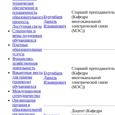
техническое
обеспечение и
Старший преподаватель
оснащенность
Бурумбаев
(Кафедра
образовательного
Даниль
многоканальной
процесса.
Ильмирович
электрической связи
Доступная среда
(МЭС))
Стипендии и
меры поддержки
обучающихся
Платные
образовательные
услуги
Финансово-
хозяйственная
деятельность
Старший преподаватель
Вакантные места
Бурумбаев
(Кафедра
для приема
Даниль
многоканальной
(перевода)
Ильмирович
электрической связи
обучающихся
(МЭС))
Международное
сотрудничество
Организация
питания в
образовательной
Доцент (Кафедра
организации