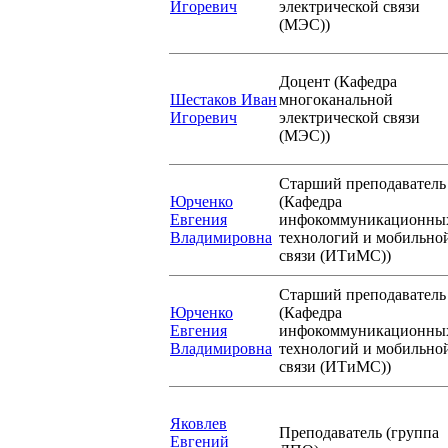
Игоревич
электрической связи
(МЭС))
Доцент (Кафедра
Шестаков Иван
многоканальной
Игоревич
электрической связи
(МЭС))
Старший преподаватель
Юрченко
(Кафедра
Евгения
инфокоммуникационны
Владимировна
технологий и мобильно
связи (ИТиМС))
Старший преподаватель
Юрченко
(Кафедра
Евгения
инфокоммуникационны
Владимировна
технологий и мобильно
связи (ИТиМС))
Яковлев
Преподаватель (группа
Евгений