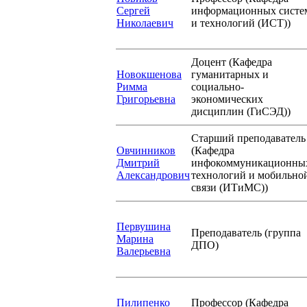
Сергей
информационных систе
Николаевич
и технологий (ИСТ))
Доцент (Кафедра
Новокшенова
гуманитарных и
Римма
социально-
Григорьевна
экономических
дисциплин (ГиСЭД))
Старший преподаватель
Овчинников
(Кафедра
Дмитрий
инфокоммуникационны
Александрович
технологий и мобильно
связи (ИТиМС))
Первушина
Преподаватель (группа
Марина
ДПО)
Валерьевна
Пилипенко
Профессор (Кафедра