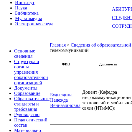
Институт
Наука
АБИТУР
Библиотека
СТУДЕН
Мультимедиа
Электронная среда
СОТРУД
Главная
>
Сведения об образовательной
телекоммуникаций
Основные
сведения
Структура и
ФИО
Должность
органы
управления
образовательной
организацией
Документы
Доцент (Кафедра
Образование
Будылдина
инфокоммуникационны
Образовательные
Надежда
технологий и мобильно
стандарты и
Вениаминовна
связи (ИТиМС))
требования
Руководство
Педагогический
состав
Материально-