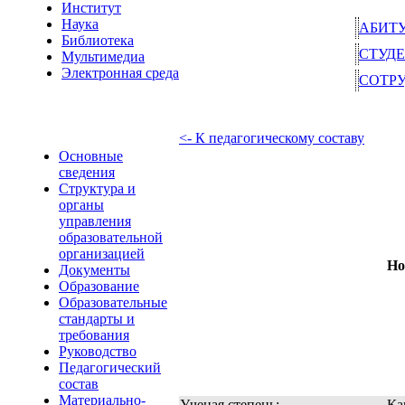
Институт
Наука
АБИТ
Библиотека
СТУД
Мультимедиа
Электронная среда
СОТР
<- К педагогическому составу
Основные
сведения
Структура и
органы
управления
образовательной
организацией
Но
Документы
Образование
Образовательные
стандарты и
требования
Руководство
Педагогический
состав
Материально-
Ученая степень:
Ка