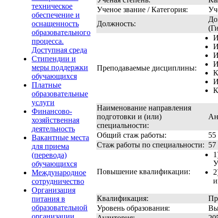
техническое
Ученое звание / Категория:
Уч
обеспечение и
До
оснащенность
Должность:
(Г
образовательного
И
процесса.
И
Доступная среда
И
Стипендии и
И
меры поддержки
Преподаваемые дисциплины:
К
обучающихся
И
Платные
К
образовательные
услуги
Наименование направления
Финансово-
подготовки и (или)
Ан
хозяйственная
специальности:
деятельность
Общий стаж работы:
55
Вакантные места
Стаж работы по специальности:
57
для приема
1
(перевода)
У
обучающихся
Повышение квалификации:
2
Международное
и
сотрудничество
Организация
Квалификация:
Пр
питания в
образовательной
Уровень образования:
Вы
организации
Аудитория:
20