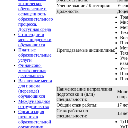
техническое
Ученое звание / Категория:
Учено
обеспечение и
Должность:
Доце
оснащенность
Тра
образовательного
Мно
процесса.
Мет
Доступная среда
Тех
Стипендии и
Вол
меры поддержки
Про
обучающихся
Мет
Платные
Преподаваемые дисциплины:
Тех
образовательные
Уче
услуги
нав
Финансово-
Уче
хозяйственная
Про
деятельность
Про
Вакантные места
для приема
Наименование направления
(перевода)
Мног
подготовки и (или)
обучающихся
напр
специальности:
Международное
Общий стаж работы:
17 ле
сотрудничество
Стаж работы по
Организация
13 ле
специальности:
питания в
1) 
образовательной
УрТ
организации