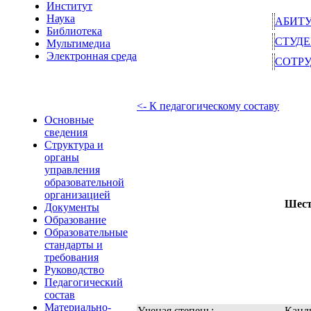
Институт
Наука
АБИТ
Библиотека
СТУД
Мультимедиа
Электронная среда
СОТР
<- К педагогическому составу
Основные
сведения
Структура и
органы
управления
образовательной
организацией
Шест
Документы
Образование
Образовательные
стандарты и
требования
Руководство
Педагогический
состав
Материально-
Ученая степень:
Канд