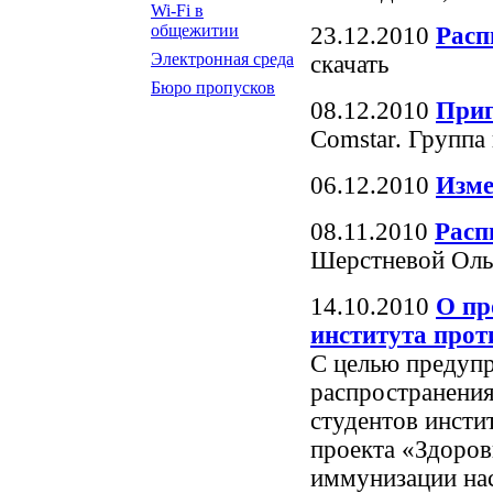
Wi-Fi в
общежитии
23.12.2010
Расп
Электронная среда
скачать
Бюро пропусков
08.12.2010
Приг
Comstar. Групп
06.12.2010
Изме
08.11.2010
Расп
Шерстневой Оль
14.10.2010
О пр
института прот
С целью предуп
распространени
студентов инсти
проекта «Здоров
иммунизации на