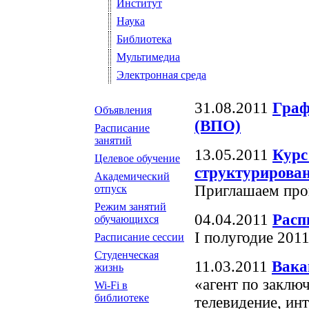
Институт
Наука
Библиотека
Мультимедиа
Электронная среда
31.08.2011
Граф
Объявления
(ВПО)
Расписание
занятий
13.05.2011
Курс
Целевое обучение
структурирова
Академический
Приглашаем про
отпуск
Режим занятий
04.04.2011
Расп
обучающихся
I полугодие 2011
Расписание сессии
Студенческая
11.03.2011
Вака
жизнь
«агент по заклю
Wi-Fi в
библиотеке
телевидение, ин