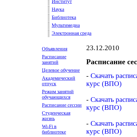
Институт
Наука
Библиотека
Мультимедиа
Электронная среда
23.12.2010
Объявления
Расписание
Расписание се
занятий
Целевое обучение
-
Скачать распис
Академический
курс (ВПО)
отпуск
Режим занятий
обучающихся
-
Скачать распис
Расписание сессии
курс (ВПО)
Студенческая
жизнь
-
Скачать распис
Wi-Fi в
курс (ВПО)
библиотеке