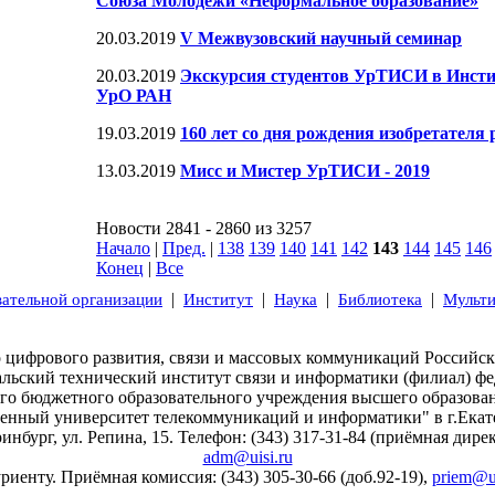
Союза Молодежи «Неформальное образование»
20.03.2019
V Межвузовский научный семинар
20.03.2019
Экскурсия студентов УрТИСИ в Инсти
УрО РАН
19.03.2019
160 лет со дня рождения изобретателя
13.03.2019
Мисс и Мистер УрТИСИ - 2019
Новости 2841 - 2860 из 3257
Начало
|
Пред.
|
138
139
140
141
142
143
144
145
146
Конец
|
Все
|
|
|
|
вательной организации
Институт
Наука
Библиотека
Мульт
 цифрового развития, связи и массовых коммуникаций Российс
альский технический институт связи и информатики (филиал) фе
ого бюджетного образовательного учреждения высшего образова
венный университет телекоммуникаций и информатики" в г.Екат
ринбург, ул. Репина, 15. Телефон: (343) 317-31-84 (приёмная дирек
adm@uisi.ru
риенту. Приёмная комиссия: (343) 305-30-66 (доб.92-19),
priem@ur