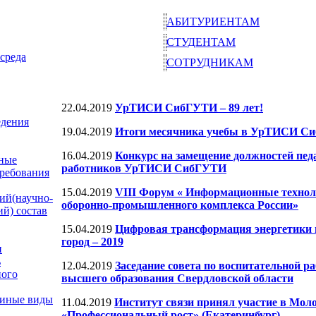
АБИТУРИЕНТАМ
СТУДЕНТАМ
среда
СОТРУДНИКАМ
22.04.2019
УрТИСИ СибГУТИ – 89 лет!
едения
19.04.2019
Итоги месячника учебы в УрТИСИ Си
16.04.2019
Конкурс на замещение должностей пед
ные
работников УрТИСИ СибГУТИ
требования
15.04.2019
VIII Форум « Информационные технол
ий(научно-
оборонно-промышленного комплекса России»
ий) состав
15.04.2019
Цифровая трансформация энергетики
город – 2019
и
ь
12.04.2019
Заседание совета по воспитательной р
ного
высшего образования Свердловской области
 иные виды
11.04.2019
Институт связи принял участие в Мо
«Профессиональный рост» (Екатеринбург)