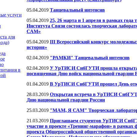
05.04.2019
Танцевальный интенсив
ные услуги
05.04.2019
25, 26 марта и 1 апреля в рамках года 
я
Института Связи состоялась творческая лабора
САМ»
ста для
05.04.2019
III Всероссийский конкурс молодежны
вода)
история»
еда
02.04.2019
"РАМКИ" Танцевальный интенсив
ое
во
02.04.2019
У УрТИСИ СибГУТИ прошла открытая
питания в
посвященная Дню войск национальной гвардии
ной
01.04.2019
В УрТИСИ СибГУТИ прошел День от
28.03.2019
Открытая встреча в УрТИСИ СибГУТ
Дню национальной гвардии России
25.03.2019
"МАМ, Я САМ" Творческая лаборато
21.03.2019
Приглашаем студентов УрТИСИ СибГ
участие в проекте «Тренинг-марафон» в рамках 
проекта Общероссийской общественной организа