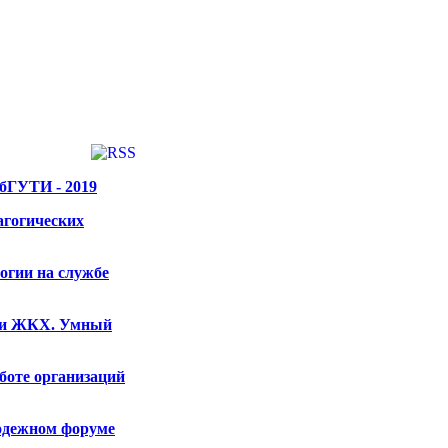
бГУТИ - 2019
агогических
огии на службе
 и ЖКХ. Умный
аботе организаций
лодежном форуме