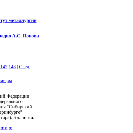
тут металлургии
 радио А.С. Попова
147
148
|
След.
|
|
имедиа
кий Федерации
дерального
ния "Сибирский
еринбурге"
тора). Эл. почта:
tisi.ru