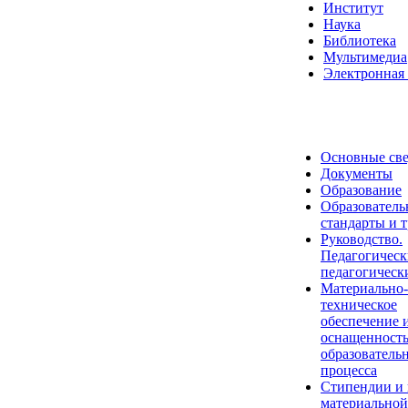
Институт
Наука
Библиотека
Мультимедиа
Электронная 
Основные св
Документы
Образование
Образователь
стандарты и 
Руководство.
Педагогическ
педагогическ
Материально-
техническое
обеспечение 
оснащенност
образователь
процесса
Стипендии и
материальной