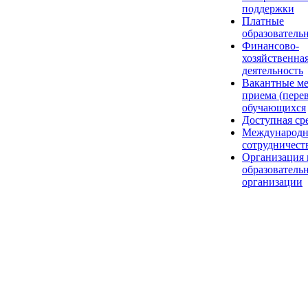
поддержки
Платные
образователь
Финансово-
хозяйственна
деятельность
Вакантные ме
приема (пере
обучающихся
Доступная ср
Международн
сотрудничест
Организация 
образователь
организации