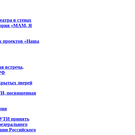
театра в стенах
тория «МАМ, Я
х проектов «Наша
 встреча,
 РФ
крытых дверей
И, посвященная
рия
УТИ принять
федерального
ции Российского