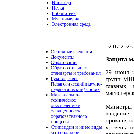
Институт
Наука
Библиотека
Мультимедиа
Электронная среда
02.07.2026
Основные сведения
Документы
Защита м
Образование
Образовательные
29 июня и
стандарты и требования
групп МИВ
Руководство.
Педагогический(научно-
главных
педагогический) состав
магистерск
Материально-
техническое
обеспечение и
Магистры
оснащенность
владение
образовательного
применять
процесса
уровень 
Стипендии и иные виды
материальной
сложных п