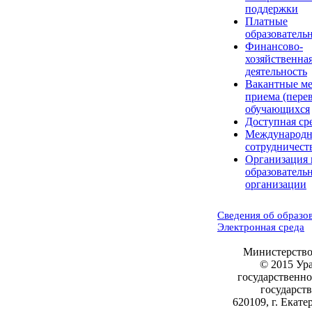
поддержки
Платные
образователь
Финансово-
хозяйственна
деятельность
Вакантные ме
приема (пере
обучающихся
Доступная ср
Международн
сотрудничест
Организация 
образователь
организации
Сведения об образо
Электронная среда
Министерство
© 2015 Ур
государственн
государст
620109, г. Екате