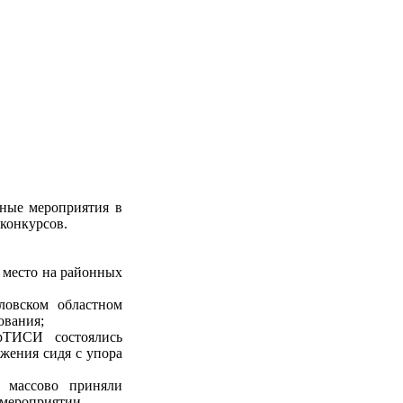
вные мероприятия в
конкурсов.
 место на районных
овском областном
ования;
ТИСИ состоялись
ожения сидя с упора
 массово приняли
 мероприятии.