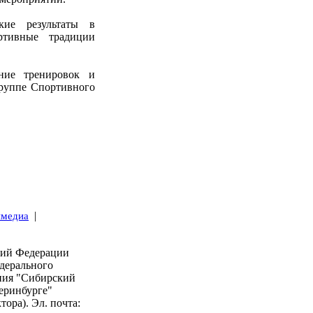
кие результаты в
ртивные традиции
ние тренировок и
руппе Спортивного
|
имедиа
кий Федерации
дерального
ния "Сибирский
еринбурге"
тора). Эл. почта: