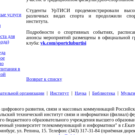
Студенты УрТИСИ продемонстрировали высо
ные услуги
различных видах спорта и продолжили спо
института.
я
Подробности о спортивных событиях, расписа
ста для
анонсы мероприятий размещены в официальной г
вода)
клуба:
vk.com/sportcluburtisi
еда
ое
во
питания в
ной
Возврат к списку
|
|
|
|
вательной организации
Институт
Наука
Библиотека
Мульт
 цифрового развития, связи и массовых коммуникаций Российс
альский технический институт связи и информатики (филиал) фе
ого бюджетного образовательного учреждения высшего образова
венный университет телекоммуникаций и информатики" в г.Екат
ринбург, ул. Репина, 15. Телефон: (343) 317-31-84 (приёмная дирек