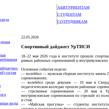
АБИТУРИЕНТАМ
СТУДЕНТАМ
среда
СОТРУДНИКАМ
22.05.2026
едения
Спортивный дайджест УрТИСИ
ные
18–22 мая 2026 года в институте прошли спорти
требования
рамках районных соревнований и внутривузовских 
ий(научно-
Основные события недели:
ий) состав
— волейбол — мужская сборная института заняла 2
соревнованиях;
— волейбол среди девушек — 19 мая в Свердл
и
педагогическом колледже прошли районные соревн
ь
— стрелковые соревнования — 20 мая в Ур
ного
внутривузовские соревнования по стрельбе из пол
и стоя;
 иные виды
— «Майская прогулка» — студенты института
участие в традиционном физкультурно-спортивном