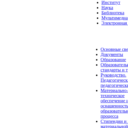
Институт
Наука
Библиотека
Мультимедиа
Электронная 
Основные св
Документы
Образование
Образователь
стандарты и 
Руководство.
Педагогическ
педагогическ
Материально-
техническое
обеспечение 
оснащенност
образователь
процесса
Стипендии и
материальной