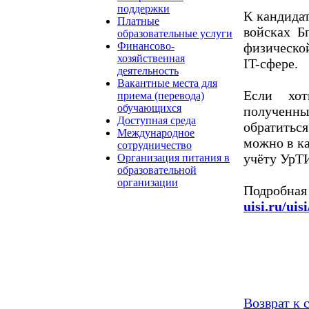
поддержки
К кандида
Платные
войсках Б
образовательные услуги
физическо
Финансово-
хозяйственная
IT-сфере.
деятельность
Вакантные места для
Если хот
приема (перевода)
обучающихся
получен
Доступная среда
обратитьс
Международное
можно в к
сотрудничество
учёту Ур
Организация питания в
образовательной
организации
Подро
uisi.ru/uis
Возврат к 