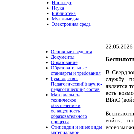
Институт
Наука
Библиотека
Мультимедиа
Электронная среда
22.05.2026
Основные сведения
Документы
Беспилот
Образование
Образовательные
В Свердло
стандарты и требования
службу п
Руководство.
Педагогический(научно-
является т
педагогический) состав
есть возм
Материально-
ВБпС (войс
техническое
обеспечение и
оснащенность
Беспилот
образовательного
войск, п
процесса
всевозможн
Стипендии и иные виды
материальной