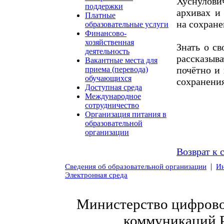
Хуснулов
поддержки
архивах и
Платные
на сохране
образовательные услуги
Финансово-
хозяйственная
Знать о св
деятельность
рассказыв
Вакантные места для
почётно и
приема (перевода)
обучающихся
сохранения
Доступная среда
Международное
сотрудничество
Организация питания в
образовательной
организации
Возврат к 
|
Сведения об образовательной организации
Ин
Электронная среда
Министерство цифровог
коммуникаций 