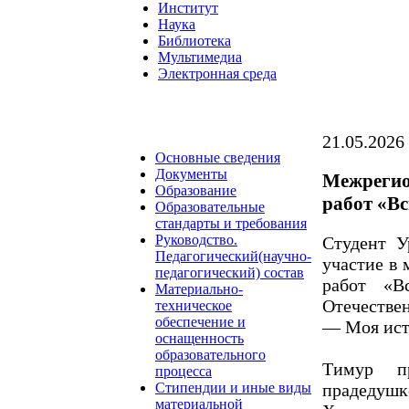
Институт
Наука
Библиотека
Мультимедиа
Электронная среда
21.05.2026
Основные сведения
Документы
Межрегио
Образование
работ «В
Образовательные
стандарты и требования
Руководство.
Студент 
Педагогический(научно-
участие в
педагогический) состав
работ «В
Материально-
Отечестве
техническое
обеспечение и
— Моя исто
оснащенность
образовательного
Тимур пр
процесса
прадеду
Стипендии и иные виды
материальной