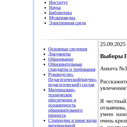
Институт
Наука
Библиотека
Мультимедиа
Электронная среда
25.09.2025
Основные сведения
Документы
Выборы П
Образование
Образовательные
Анкета №3
стандарты и требования
Руководство.
Педагогический(научно-
Расскажи
педагогический) состав
увлечения
Материально-
техническое
обеспечение и
Я честный
оснащенность
отзывчива
образовательного
умею нахо
процесса
очень креа
Стипендии и иные виды
материальной
в компью