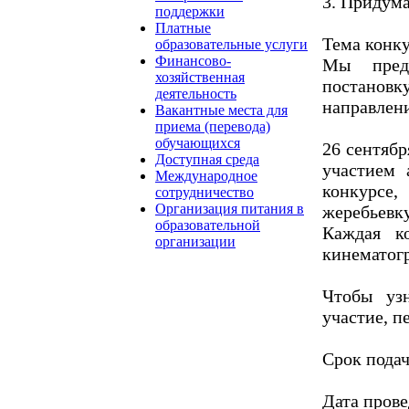
3. Придума
поддержки
Платные
Тема конку
образовательные услуги
Финансово-
Мы предл
хозяйственная
постанов
деятельность
направлен
Вакантные места для
приема (перевода)
обучающихся
26 сентябр
Доступная среда
участием 
Международное
конкурсе
сотрудничество
Организация питания в
жеребьевку
образовательной
Каждая к
организации
кинематог
Чтобы уз
участие, п
Срок подач
Дата прове