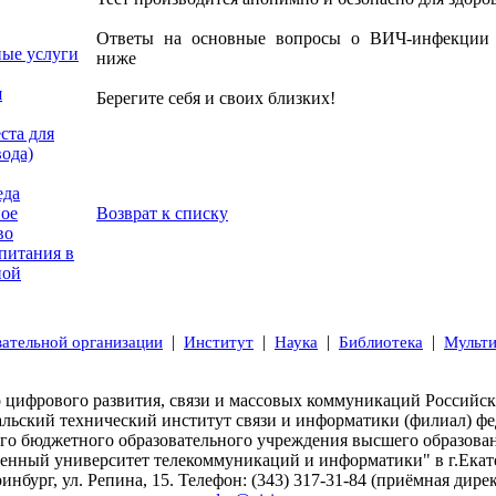
Ответы на основные вопросы о ВИЧ-инфекции 
ные услуги
ниже
я
Берегите себя и своих близких!
ста для
вода)
еда
Возврат к списку
ое
во
питания в
ной
|
|
|
|
вательной организации
Институт
Наука
Библиотека
Мульт
 цифрового развития, связи и массовых коммуникаций Российс
альский технический институт связи и информатики (филиал) фе
ого бюджетного образовательного учреждения высшего образова
венный университет телекоммуникаций и информатики" в г.Екат
ринбург, ул. Репина, 15. Телефон: (343) 317-31-84 (приёмная дирек