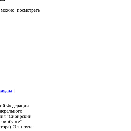
можно посмотреть
|
имедиа
кий Федерации
дерального
ния "Сибирский
еринбурге"
тора). Эл. почта: