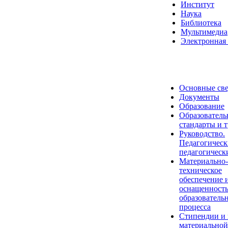
Институт
Наука
Библиотека
Мультимедиа
Электронная 
Основные св
Документы
Образование
Образователь
стандарты и 
Руководство.
Педагогическ
педагогическ
Материально-
техническое
обеспечение 
оснащенност
образователь
процесса
Стипендии и
материальной