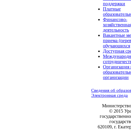
поддержки
Платные
образователь
Финансово-
хозяйственна
деятельность
Вакантные ме
приема (пере
обучающихся
Доступная ср
Международн
сотрудничест
Организация 
образователь
организации
Сведения об образо
Электронная среда
Министерство
© 2015 Ур
государственн
государст
620109, г. Екате