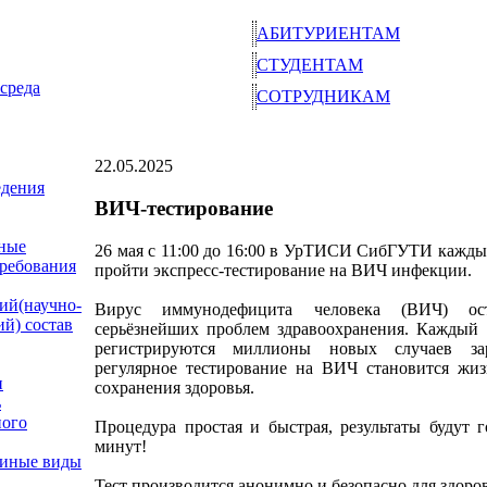
АБИТУРИЕНТАМ
СТУДЕНТАМ
среда
СОТРУДНИКАМ
22.05.2025
едения
ВИЧ-тестирование
ные
26 мая с 11:00 до 16:00 в УрТИСИ СибГУТИ кажд
требования
пройти экспресс-тестирование на ВИЧ инфекции.
ий(научно-
Вирус иммунодефицита человека (ВИЧ) ос
ий) состав
серьёзнейших проблем здравоохранения. Каждый 
регистрируются миллионы новых случаев за
регулярное тестирование на ВИЧ становится жи
и
сохранения здоровья.
ь
ного
Процедура простая и быстрая, результаты будут г
минут!
 иные виды
Тест производится анонимно и безопасно для здоро