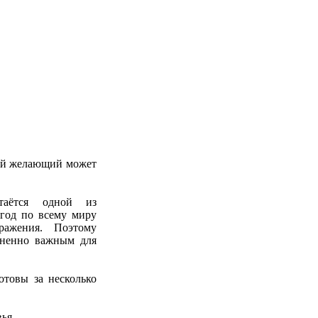
ый желающий может
таётся одной из
год по всему миру
ражения. Поэтому
зненно важным для
отовы за несколько
вья