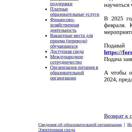
поддержки
научиться 
Платные
образовательные услуги
В 2025 г
Финансово-
февраля. 
хозяйственная
деятельность
мероприят
Вакантные места для
приема (перевода)
Подава
обучающихся
https://fo
Доступная среда
Международное
Подача зая
сотрудничество
Организация питания в
А чтобы о
образовательной
организации
2024, пред
Возврат к 
|
Сведения об образовательной организации
Ин
Электронная среда