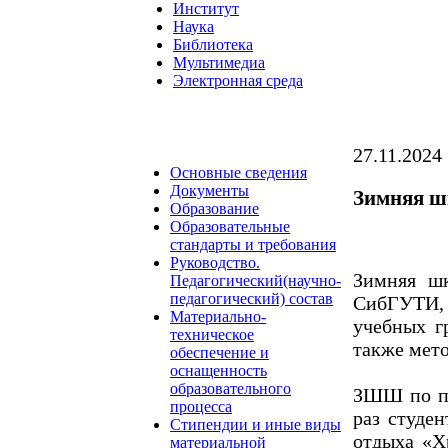
Институт
Наука
Библиотека
Мультимедиа
Электронная среда
27.11.2024
Основные сведения
Документы
Зимняя ш
Образование
Образовательные
стандарты и требования
Руководство.
Зимняя ш
Педагогический(научно-
педагогический) состав
СибГУТИ,
Материально-
учебных г
техническое
также мето
обеспечение и
оснащенность
образовательного
ЗШШ по пр
процесса
раз студен
Стипендии и иные виды
отдыха «Х
материальной