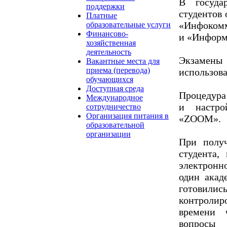
В госуда
поддержки
студентов
Платные
«Инфокомм
образовательные услуги
Финансово-
и «Информ
хозяйственная
деятельность
Экзамены
Вакантные места для
приема (перевода)
использов
обучающихся
Доступная среда
Процедура 
Международное
и настро
сотрудничество
Организация питания в
«ZOOM».
образовательной
организации
При получ
студента,
электронн
один акад
готовилис
контролир
времени 
вопросы