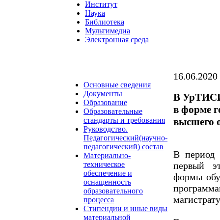
Институт
Наука
Библиотека
Мультимедиа
Электронная среда
16.06.2020
Основные сведения
Документы
В УрТИСИ
Образование
в форме г
Образовательные
высшего 
стандарты и требования
Руководство.
Педагогический(научно-
педагогический) состав
В период
Материально-
первый э
техническое
обеспечение и
формы обу
оснащенность
программ
образовательного
магистрату
процесса
Стипендии и иные виды
материальной