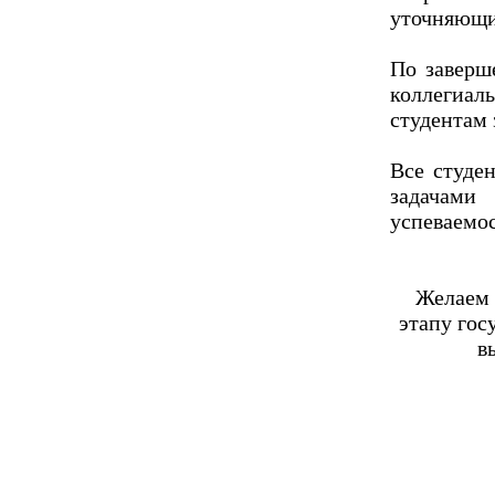
уточняющи
По заверш
коллегиал
студентам 
Все студе
задачами
успеваемос
Желаем 
этапу гос
в