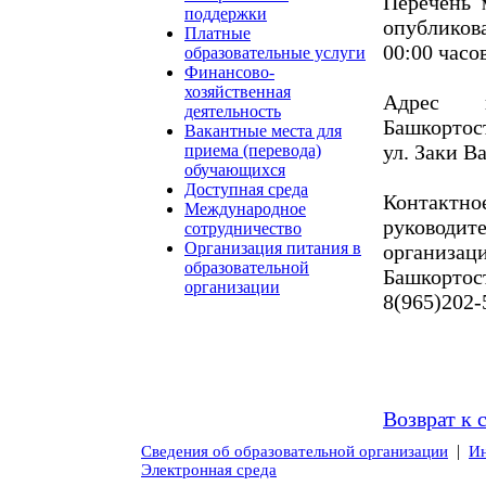
Перечень 
поддержки
опублико
Платные
00:00 часо
образовательные услуги
Финансово-
хозяйственная
Адрес п
деятельность
Башкортост
Вакантные места для
ул. Заки Ва
приема (перевода)
обучающихся
Доступная среда
Контактн
Международное
руковод
сотрудничество
Организация питания в
организа
образовательной
Башкортос
организации
8(965)202-
Возврат к 
|
Сведения об образовательной организации
Ин
Электронная среда