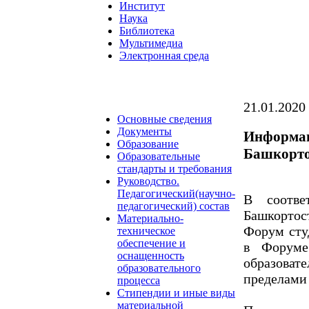
Институт
Наука
Библиотека
Мультимедиа
Электронная среда
21.01.2020
Основные сведения
Документы
Информац
Образование
Башкорто
Образовательные
стандарты и требования
Руководство.
Педагогический(научно-
В соотве
педагогический) состав
Башкортос
Материально-
Форум сту
техническое
обеспечение и
в Форуме
оснащенность
образоват
образовательного
пределами
процесса
Стипендии и иные виды
материальной