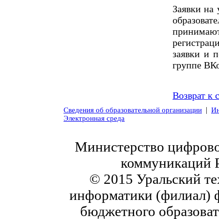
Заявки на 
образова
принимают
регистра
заявки и 
группе ВК
Возврат к 
|
Сведения об образовательной организации
Ин
Электронная среда
Министерство цифровог
коммуникаций 
© 2015 Уральский те
информатики (филиал) 
бюджетного образоват