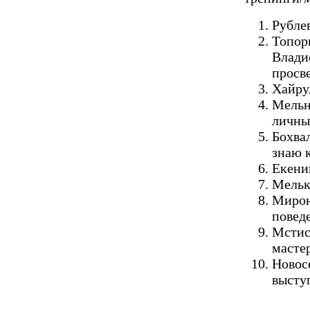
Рубле
Топор
Влади
просв
Хайру
Мельн
личны
Бохва
знаю к
Екени
Мельк
Мирон
повед
Мстис
масте
Новос
высту