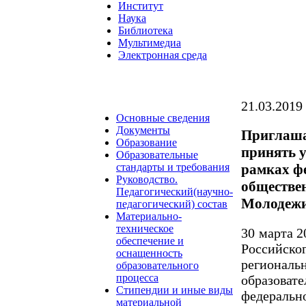
Институт
Наука
Библиотека
Мультимедиа
Электронная среда
21.03.2019
Основные сведения
Документы
Приглаша
Образование
принять у
Образовательные
рамках ф
стандарты и требования
Руководство.
обществе
Педагогический(научно-
Молодежи
педагогический) состав
Материально-
техническое
30 марта 2
обеспечение и
Российско
оснащенность
регион
образовательного
процесса
образоват
Стипендии и иные виды
федеральн
материальной