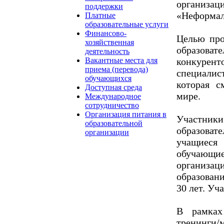
организ
поддержки
«Неформал
Платные
образовательные услуги
Финансово-
Целью про
хозяйственная
образо
деятельность
конкурент
Вакантные места для
приема (перевода)
специалис
обучающихся
которая с
Доступная среда
мире.
Международное
сотрудничество
Организация питания в
Участник
образовательной
образова
организации
учащиеся 
обучающи
организац
образован
30 лет. Уч
В рамках
тренинги/м