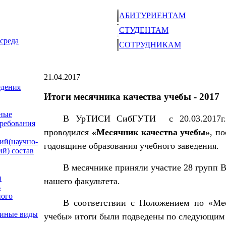
АБИТУРИЕНТАМ
СТУДЕНТАМ
среда
СОТРУДНИКАМ
21.04.2017
едения
Итоги месячника качества учебы - 2017
ные
В УрТИСИ СибГУТИ
с 20.03.2017г
требования
проводился
«Месячник качества учебы»
, п
ий(научно-
годовщине образования учебного заведения.
ий) состав
В месячнике приняли участие 28 групп 
и
нашего факультета.
ь
ного
В соответствии с Положением по «Мес
 иные виды
учебы» итоги были подведены по следующим 