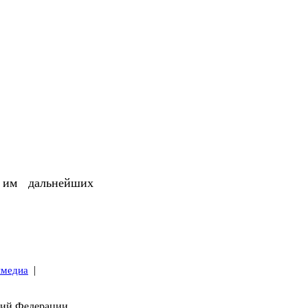
 им дальнейших
|
имедиа
кий Федерации