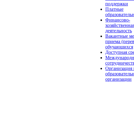
поддержки
Платные
образователь
Финансово-
хозяйственна
деятельность
Вакантные ме
приема (пере
обучающихся
Доступная ср
Международн
сотрудничест
Организация 
образователь
организации