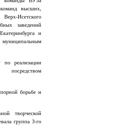
е команды ВУЗа
 команд высших,
 Верх-Исетского
бных заведений
 Екатеринбурга и
муниципальным
т по реализации
 посредством
порной борьбе и
ной творческой
евала группа 3-го