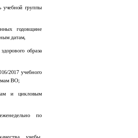
ь учебной группы
енных годовщине
ьным датам,
здорового образа
016/2017 учебного
ммам ВО;
рам и цикловым
.
еженедельно
по
ачества учебы