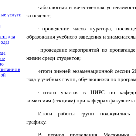
абсолютная и качественная успеваемост
·
ные услуги
за неделю;
я
проведение часов куратора, посвящ
·
образования учебного заведения и знаменател
ста для
вода)
проведение мероприятий по пропаганде 
·
еда
жизни среди студентов;
ое
во
питания в
итоги зимней экзаменационной сессии 2
·
ной
года у учебных групп, обучающихся по програ
итоги участия в НИРС по кафед
·
комиссиям (секциям) при кафедрах факультета
Итоги работы групп подводились
графику.
В период проведения Месячника к