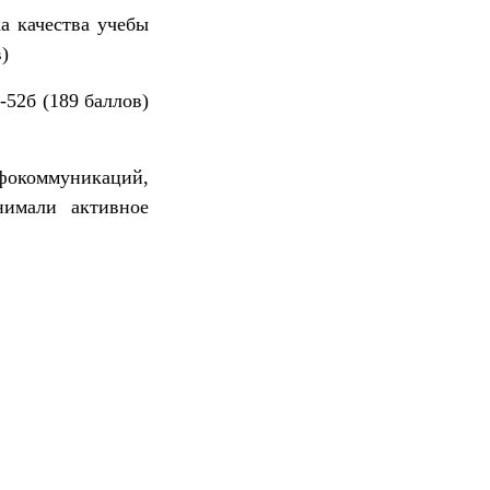
а качества учебы
)
-52б (189 баллов)
окоммуникаций,
нимали активное