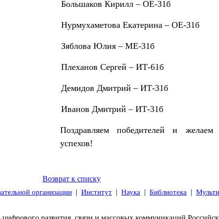
Большаков Кирилл – ОЕ-31б
Нурмухаметова Екатерина – ОЕ-31б
Зяблова Юлия – МЕ-31б
Плеханов Сергей – ИТ-61б
Демидов Дмитрий – ИТ-31б
Иванов Дмитрий – ИТ-31б
Поздравляем победителей и желаем
успехов!
Возврат к списку
|
|
|
|
вательной организации
Институт
Наука
Библиотека
Мульт
 цифрового развития, связи и массовых коммуникаций Российс