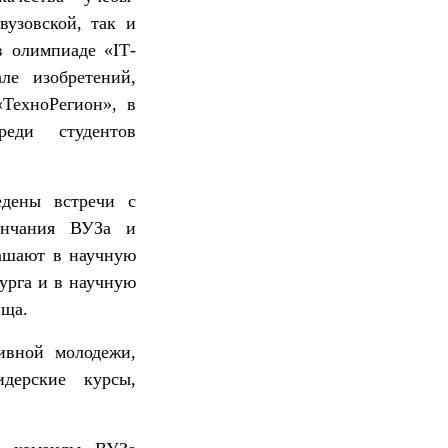
вузовской, так и
в олимпиаде «
IT
-
але изобретений,
ТехноРегион», в
реди студентов
дены встречи с
ончания ВУЗа и
лашают в научную
урга и в научную
ища.
ивной молодежи,
дерские курсы,