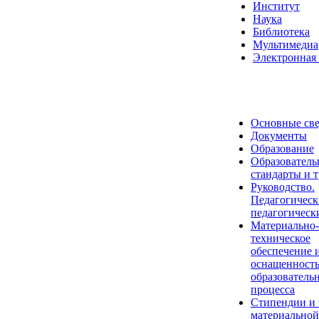
Институт
Наука
Библиотека
Мультимедиа
Электронная 
Основные св
Документы
Образование
Образователь
стандарты и 
Руководство.
Педагогическ
педагогическ
Материально-
техническое
обеспечение 
оснащенност
образователь
процесса
Стипендии и
материальной