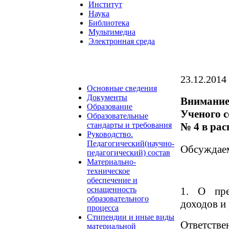
Институт
Наука
Библиотека
Мультимедиа
Электронная среда
23.12.2014
Основные сведения
Документы
Внимание!
Образование
Ученого
Образовательные
№ 4 в ра
стандарты и требования
Руководство.
Педагогический(научно-
Обсуждае
педагогический) состав
Материально-
техническое
обеспечение и
1. О пре
оснащенность
образовательного
доходов и
процесса
Стипендии и иные виды
Ответствен
материальной