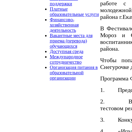
работе с 
поддержки
Платные
молодежной
образовательные услуги
района г.Ека
Финансово-
хозяйственная
В Фестивал
деятельность
Мороз и С
Вакантные места для
приема (перевода)
воспитанник
обучающихся
района.
Доступная среда
Международное
Чтобы поп
сотрудничество
Снегурочке 
Организация питания в
образовательной
Программа 
организации
1.
Предс
2.
В
тестовом ре
3.
Конку
4.
«Игра