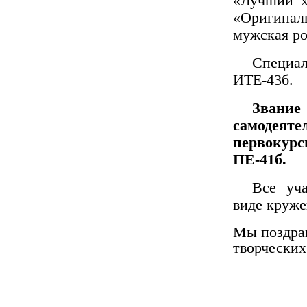
«Лучший х
«Оригина
мужская ро
Специа
ИТЕ-43б.
Звание
самоде
первокур
ПЕ-41б.
Все уч
виде круже
Мы поздрав
творческих