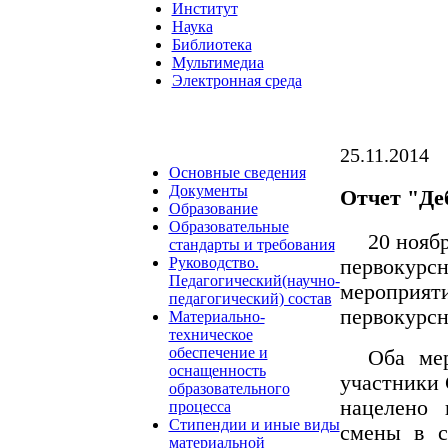
Институт
Наука
Библиотека
Мультимедиа
Электронная среда
25.11.2014
Основные сведения
Документы
Отчет "Де
Образование
Образовательные
20 нояб
стандарты и требования
Руководство.
первокурс
Педагогический(научно-
мероприя
педагогический) состав
первокурсн
Материально-
техническое
обеспечение и
Оба мер
оснащенность
участники 
образовательного
нацелено 
процесса
Стипендии и иные виды
смены в с
материальной