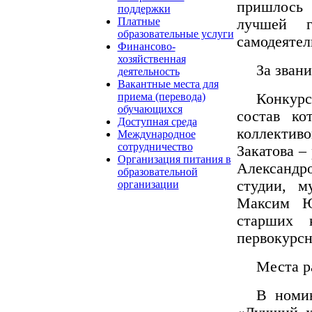
пришлось 
поддержки
Платные
лучшей г
образовательные услуги
самодеятел
Финансово-
хозяйственная
За звани
деятельность
Вакантные места для
Конкур
приема (перевода)
обучающихся
состав ко
Доступная среда
коллекти
Международное
сотрудничество
Закатова –
Организация питания в
Александро
образовательной
студии, м
организации
Максим Ю
старших 
первокурсн
Места р
В номи