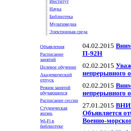
Институт
Наука
Библиотека
Мультимедиа
Электронная среда
04.02.2015
Вним
Объявления
П-92Н
Расписание
занятий
02.02.2015
Уваж
Целевое обучение
непрерывного о
Академический
отпуск
02.02.2015
Вним
Режим занятий
непрерывного о
обучающихся
Расписание сессии
27.01.2015
ВНИ
Студенческая
Объявляется от
жизнь
Военно-морског
Wi-Fi в
библиотеке