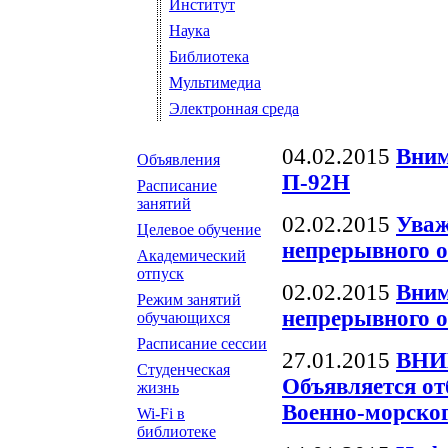
Институт
Наука
Библиотека
Мультимедиа
Электронная среда
04.02.2015
Вним
Объявления
П-92Н
Расписание
занятий
02.02.2015
Уваж
Целевое обучение
непрерывного о
Академический
отпуск
02.02.2015
Вним
Режим занятий
непрерывного о
обучающихся
Расписание сессии
27.01.2015
ВНИ
Студенческая
Объявляется от
жизнь
Военно-морског
Wi-Fi в
библиотеке