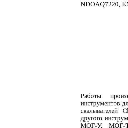
NDOAQ7220, EX
Работы произ
инструментов д
скалывателей C
другого инстру
МОГ-У, МОГ-Т