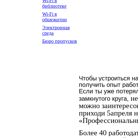
Wi-Fi в
библиотеке
Wi-Fi в
общежитии
Электронная
среда
Бюро пропусков
Чтобы устроиться на
получить опыт работ
Если ты уже потерял
не
замкнутого круга,
можно заинтересо
приходи 5апреля 
«Профессиональны
Более 40 работода