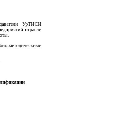
одаватели УрТИСИ
едприятий отрасли
оты.
но-методическими
,
алификации