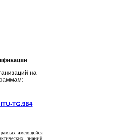
ификации
ганизаций на
граммам:
 ITU-TG.984
 рамках имеющейся
актических знаний