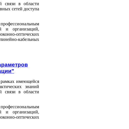
й связи в области
вных сетей доступа
 профессиональным
й и организаций,
оконно-оптических
линейно-кабельных
параметров
ации"
 рамках имеющейся
актических знаний
й связи в области
 профессиональным
й и организаций,
оконно-оптических