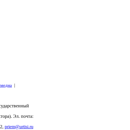
|
имедиа
сударственный
тора). Эл. почта:
82,
priem@urtisi.ru