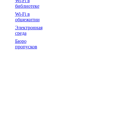
Wi-Fi в
библиотеке
Wi-Fi в
общежитии
Электронная
среда
Бюро
пропусков