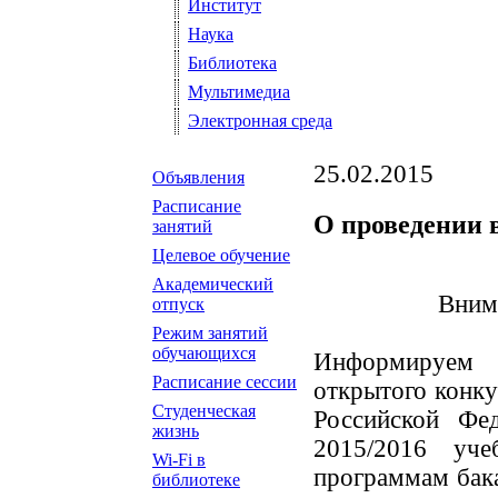
Институт
Наука
Библиотека
Мультимедиа
Электронная среда
25.02.2015
Объявления
Расписание
О проведении 
занятий
Целевое обучение
Академический
Внима
отпуск
Режим занятий
обучающихся
Информируем 
Расписание сессии
открытого конку
Студенческая
Российской Фе
жизнь
2015/2016 уч
Wi-Fi в
программам бака
библиотеке