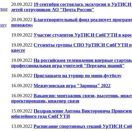
20.09.2022
19 сентября состоялась экскурсия в УрТИС
твие
детей сотрудников АО "Почта России"
20.09.2022
Благотворительный фонд реализует програм
ину
поможем»
19.09.2022
Участие студентов УрТИСИ СибГУТИ в крос
19.09.2022
Студенты группы СПО УрТИСИ СибГУТИ пр
квесте
19.09.2022
На российском телевидении впервые стартов
профессиональная игра учителей "Передача знаний"
16.09.2022
Приглашаем на турнир по мини-футболу
16.09.2022
Межвузовская игра "Зарница" 2022
16.09.2022
Вакансии: монтажник связи- высотник, инже
проектировщик, инженер связи
15.09.2022
Поздравление Антона Викторовича Привезенц
юбилейного года СибГУТИ
13.09.2022
Расписание спортивных секций УрТИСИ С