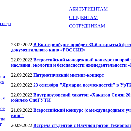
АБИТУРИЕНТАМ
СТУДЕНТАМ
среда
СОТРУДНИКАМ
23.09.2022
В Екатеринбурге пройдет 33-й открытый фес
документального кино «РОССИЯ»
22.09.2022
Всероссийский молодежный конкурс по проб
наследия, экологии и безопасности жизнедеятельност
22.09.2022
Патриотический митинг-концерт
и и
ка
22.09.2022
23 сентября "Ярмарка возможностей" в У
22.09.2022
Внутривузовский хакатон «Хакатон Связи 20
ная
юбилею СибГУТИ
ое
21.09.2022
Всероссийский конкурс (с международным уч
книг"
тва
г
20.09.2022
Встреча студентов с Научной ротой Технопол