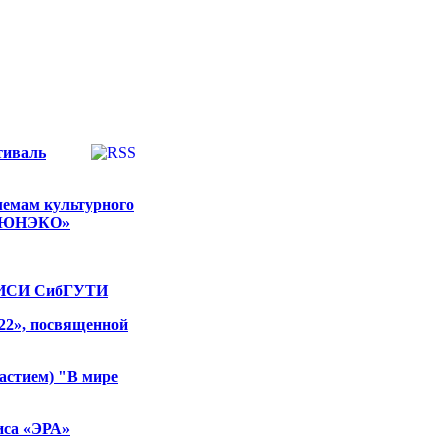
тиваль
лемам культурного
и «ЮНЭКО»
рТИСИ СибГУТИ
22», посвященной
астием) "В мире
иса «ЭРА»