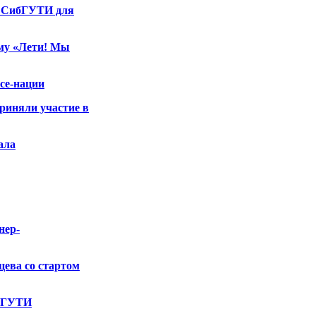
И СибГУТИ для
му «Лети! Мы
се-нации
иняли участие в
ала
нер-
ева со стартом
ибГУТИ