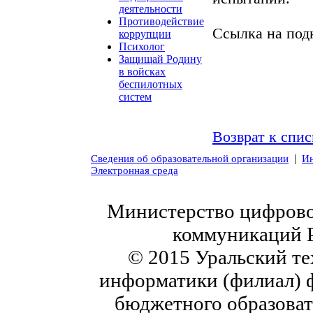
деятельности
Противодействие
Ссылка на под
коррупции
Психолог
Защищай Родину
в войсках
беспилотных
систем
Возврат к спис
|
Сведения об образовательной организации
Ин
Электронная среда
Министерство цифровог
коммуникаций 
© 2015 Уральский те
информатики (филиал) 
бюджетного образоват