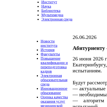
Институт
Наука
Библиотека
Мультимедиа
Электронная среда
26.06.2026
Новости
института
Абитуриенту 
История
Факультеты
26 июня 2026 г
Повышение
квалификации и
Екатеринбу
переподготовка
испытаниям.
кадров
Электронная
образовательная
Будут рассмот
среда
— актуальные 
Инновационное
образование
— необходимый
Оценка качества
— алгоритм 
оказания услуг
испытаний.
медицинской