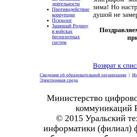
деятельности
зима! Но настр
Противодействие
душой не замер
коррупции
Психолог
Защищай Родину
Поздравляе
в войсках
пр
беспилотных
систем
Возврат к спис
|
Сведения об образовательной организации
Ин
Электронная среда
Министерство цифровог
коммуникаций 
© 2015 Уральский те
информатики (филиал) 