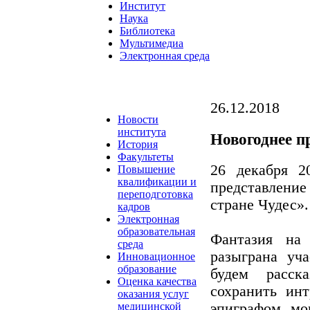
Институт
Наука
Библиотека
Мультимедиа
Электронная среда
26.12.2018
Новости
института
Новогоднее п
История
Факультеты
26 декабря 2
Повышение
квалификации и
представлени
переподготовка
стране Чудес».
кадров
Электронная
образовательная
Фантазия на
среда
разыграна уч
Инновационное
образование
будем расск
Оценка качества
сохранить ин
оказания услуг
эпиграфом мо
медицинской