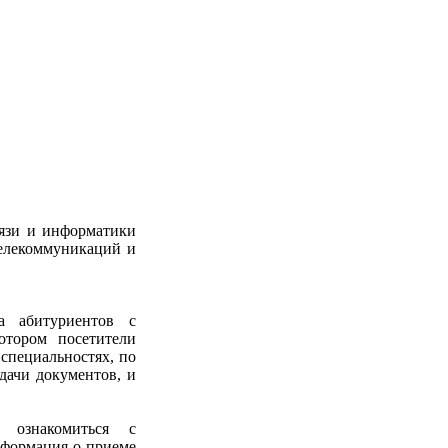
вязи и информатики
елекоммуникаций и
а абитуриентов с
отором посетители
 специальностях, по
дачи документов, и
ознакомиться с
нформация о приеме