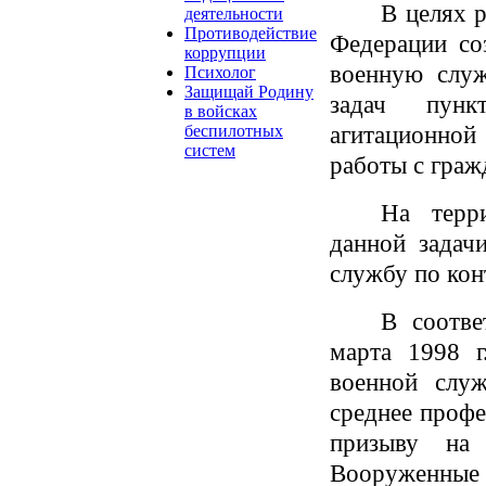
В целях 
деятельности
Противодействие
Федерации со
коррупции
военную служ
Психолог
Защищай Родину
задач пунк
в войсках
агитационно
беспилотных
систем
работы с граж
На терр
данной задач
службу по конт
В соотве
марта 1998 
военной слу
среднее проф
призыву на
Вооруженн