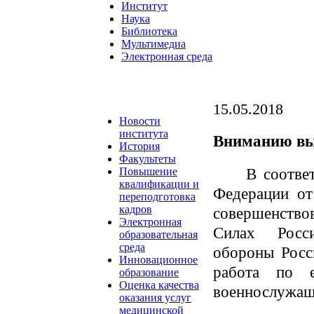
Институт
Наука
Библиотека
Мультимедиа
Электронная среда
15.05.2018
Новости
института
Вниманию вы
История
Факультеты
В соотве
Повышение
квалификации и
Федерации о
переподготовка
кадров
совершенство
Электронная
Силах Росс
образовательная
среда
обороны Росс
Инновационное
работа по е
образование
Оценка качества
военнослужащи
оказания услуг
медицинской