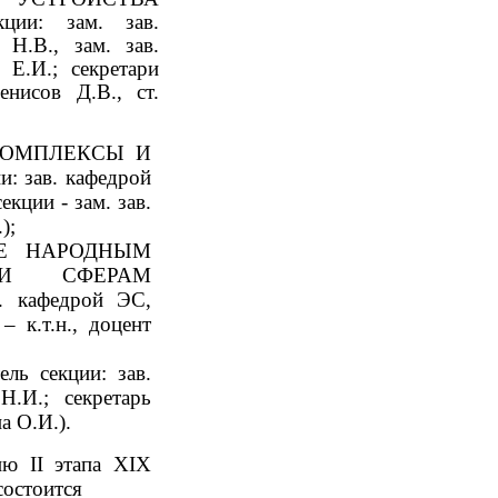
кции: зам. зав.
Н.В., зам. зав.
 Е.И.; секретари
нисов Д.В., ст.
КОМПЛЕКСЫ И
и: зав. кафедрой
екции - зам. зав.
);
Е НАРОДНЫМ
И СФЕРАМ
в. кафедрой ЭС,
– к.т.н., доцент
ель секции: зав.
.И.; секретарь
а О.И.).
ию
II
этапа
XIX
состоится