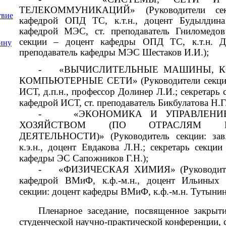
ТЕЛЕКОММУНИКАЦИЙ
» (Руководители се
твие
кафедрой ОПД ТС, к.т.н., доцент Будылдина 
кафедрой МЭС, ст. преподаватель Гниломедов
секции – доцент кафедры ОПД ТС, к.т.н. Де
ину
преподаватель кафедры МЭС Шестаков И.И.);
-
«
ВЫЧИСЛИТЕЛЬНЫЕ МАШИНЫ, 
КОМПЬЮТЕРНЫЕ СЕТИ
» (Руководители секци
ИСТ, д.п.н., профессор Долинер Л.И.; секретарь с
кафедрой ИСТ,
ст. преподаватель Бикбулатова Н.Г.
-
«
ЭКОНОМИКА И УПРАВЛЕНИ
ХОЗЯЙСТВОМ
(ПО ОТРАСЛЯМ 
ДЕЯТЕЛЬНОСТИ)
»
(
Руководитель секции
: за
к.э.н., доцент Евдакова Л.Н
.; секретарь секции 
кафедры ЭС Сапожников Г.Н.);
-
«
ФИЗИЧЕСКАЯ ХИМИЯ
» (Руководит
кафедрой ВМиФ, к.ф.-м.н., доцент Ильиных Н
секции: доцент кафедры ВМиФ, к.ф.-м.н. Тутынин
Пленарное заседание, посвященное закрыт
студенческой научно-практической конференции, 