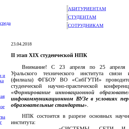
АБИТУРИЕНТАМ
СТУДЕНТАМ
среда
СОТРУДНИКАМ
23.04.2018
II этап XIX студенческой НПК
Внимание! С 23 апреля по 25 апреля 
Уральского технического института связи
и и
(филиала) ФГБОУ ВО «СибГУТИ» проводи
ка
студенческой научно-практической конфере
«
Формирование инновационной образоват
ная
инфокоммуникационном ВУЗе в условиях пер
образовательные стандарты
».
ое
НПК состоится в разрезе основных научн
тва
института:
г
-
«
СИСТЕМЫ, СЕТИ И 