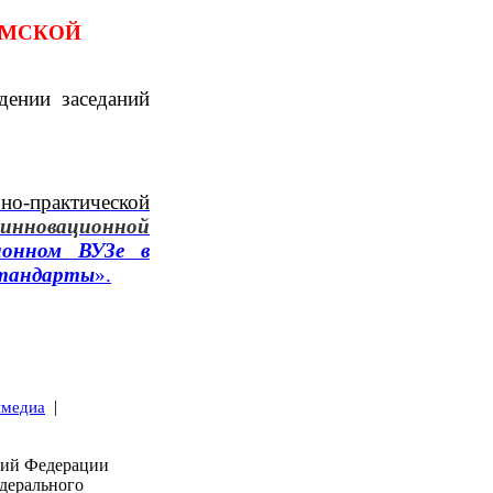
МСКОЙ
дении заседаний
но-практической
инновационной
ионном ВУЗе в
 стандарты
».
|
имедиа
кий Федерации
дерального