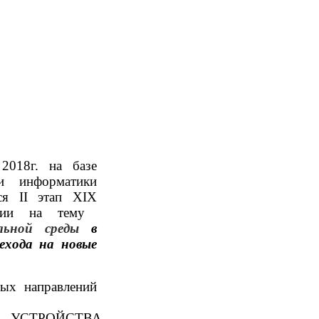
2018г. на базе
 и информатики
тся
II
этап
XIX
нции на тему
ельной среды
в
ехода на новые
ых направлений
УСТРОЙСТВА