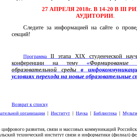
27 АПРЕЛЯ 2018
г
. В 14-20 В
III
РИ
АУДИТОРИИ
.
Следите за информацией на сайте о прове
секций!
II
этапа
XIX
студенческой науч
Программа
конференции на тему
«
Формирование 
образовательной среды
в инфокоммуникац
условиях перехода на новые образовательные
Возврат к списку
|
|
|
|
вательной организации
Институт
Наука
Библиотека
Мульт
 цифрового развития, связи и массовых коммуникаций Российс
альский технический институт связи и информатики (филиал) фе