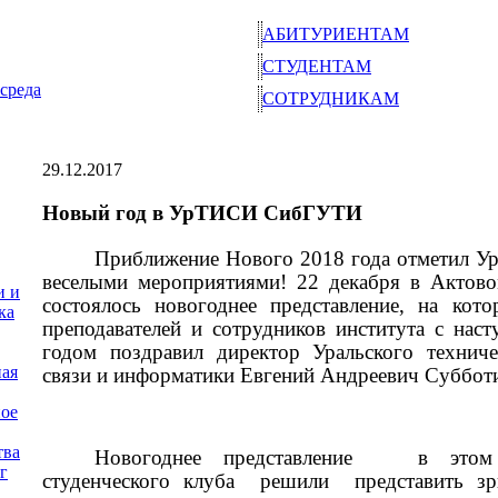
АБИТУРИЕНТАМ
СТУДЕНТАМ
среда
СОТРУДНИКАМ
29.12.2017
Новый год в УрТИСИ СибГУТИ
Приближение Нового 2018 года отметил 
веселыми мероприятиями! 22 декабря в Актов
и и
состоялось новогоднее представление, на кото
ка
преподавателей и сотрудников института с на
годом поздравил директор Уральского техниче
ная
связи и информатики Евгений Андреевич Суббот
ое
тва
Новогоднее представление
в этом
г
студенческого клуба
решили
представить з