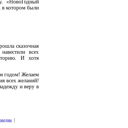
у. «НовоГодный
, в котором были
прошла сказочная
навестили всех
иторию. И хотя
м годом! Желаем
ия всех желаний!
надежду и веру в
|
имедиа