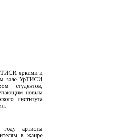
УрТИСИ яркими и
ом зале УрТИСИ
ром
студентов,
ступающим новым
ского института
ин.
 году артисты
рителям в жанре