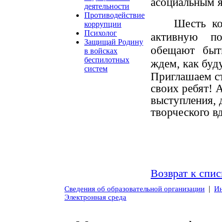
асоциальным я
деятельности
Противодействие
Шесть ко
коррупции
Психолог
активную по
Защищай Родину
обещают быт
в войсках
беспилотных
ждем, как буд
систем
Приглашаем ст
своих ребят! 
выступления, 
творческого в
Возврат к спис
|
Сведения об образовательной организации
Ин
Электронная среда