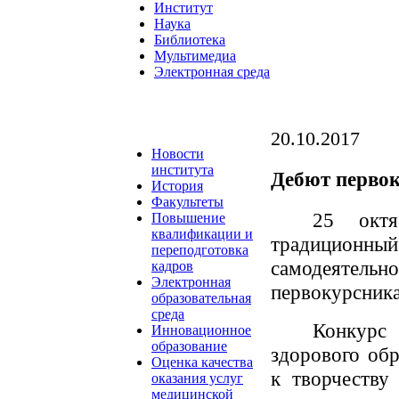
Институт
Наука
Библиотека
Мультимедиа
Электронная среда
20.10.2017
Новости
института
Дебют первок
История
Факультеты
25 окт
Повышение
квалификации и
традицион
переподготовка
самодеятел
кадров
Электронная
первокурсник
образовательная
среда
Конкурс
Инновационное
образование
здорового об
Оценка качества
к творчеству
оказания услуг
медицинской