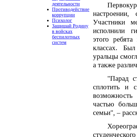
Первок
деятельности
Противодействие
настроении,
коррупции
Психолог
Участники м
Защищай Родину
исполнили ги
в войсках
беспилотных
этого ребята
систем
классах. Был
уральцы смогл
а также разли
"Парад с
сплотить и с
возможность
частью больш
семьи", – расс
Хореогр
студенческ