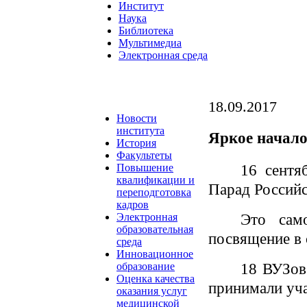
Институт
Наука
Библиотека
Мультимедиа
Электронная среда
18.09.2017
Новости
института
Яркое начало
История
Факультеты
16 сентя
Повышение
квалификации и
Парад Российс
переподготовка
кадров
Это сам
Электронная
образовательная
посвящение в 
среда
Инновационное
18 ВУЗов
образование
Оценка качества
принимали уча
оказания услуг
медицинской