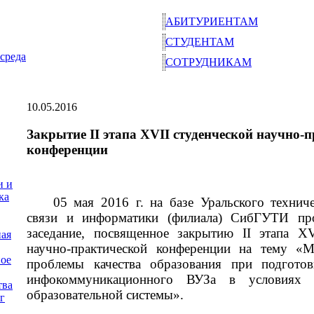
АБИТУРИЕНТАМ
СТУДЕНТАМ
среда
СОТРУДНИКАМ
10.05.2016
Закрытие II этапа XVII студенческой научно-
конференции
и и
ка
05 мая 2016 г. на базе Уральского техниче
связи и информатики (филиала) СибГУТИ п
заседание, посвященное закрытию
II
этапа
XV
ная
научно-практической конференции на тему
«
М
ое
проблемы качества образования при подготов
инфокоммуникационного ВУЗа в условиях м
тва
образовательной системы
».
г