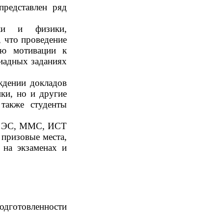
редставлен ряд
ки и физики,
 что проведение
ию мотивации к
иадных заданиях
ждении докладов
ки, но и другие
также студенты
, ЭС, ММС, ИСТ
призовые места,
 на экзаменах и
одготовленности