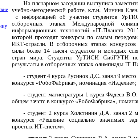
На пленарном заседании выступила заместит
учебно-методической работе, к.т.н. Минина Еле
твие
с информацией об участии студентов УрТ
отборочных этапах Международной олим
ину
информационных технологий «
IT
-Планета 201
которой проходят конкурсы по самым передов
ИКТ-отрасли. В отборочных этапах конкурсов
силы более 14 тысяч студентов и молодых спе
стран мира. Студенты УрТИСИ СибГУТИ пок
результаты в отборочных этапах олимпиады
IT
-П
- студент 4 курса Русинов Д.С. занял 9 место
конкурсе «РобоФабрика», номинация «Изделие»;
- студент магистратуры 1 курса Фадеев В.О.
общем зачете в конкурсе «РобоФабрика», номина
- студент 2 курса Холстинин Д.А. занял 2 
конкурсе «Решение социально значимых за
простых ИТ-систем»;