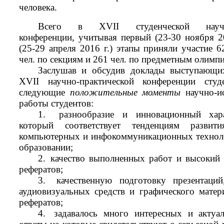
человека.
Всего в
XVII
студенческой
нау
конференции, учитывая первый (23-30 ноября 20
(25-29 апреля 2016 г.) этапы приняли участие 6
чел. по секциям и 261 чел
. по предметным олимпи
Заслушав и обсудив доклады выступающих
XVII
научно-практической конференции студ
следующие
положительные моменты
научно-ис
работы студентов:
1.
разнообразие и инновационный хара
который соответствует тенденциям развит
компьютерных и инфокоммуникационных техноло
образовании;
2.
качество выполненных работ и высокий
рефератов;
3.
качественную подготовку презентаций
аудиовизуальных средств и графического матер
рефератов;
4.
задавалось много интересных и актуа