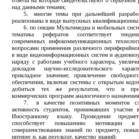
ответы на которые свидетельствуют о серьезной 
над данными темами;
5.
многие темы при дальнейшей разрабо
реализованы в виде выпускных квалификационны
6.
по секции Мультимедиа и мобильных сист
тематика рефератов соответствует тенден
современных инфокоммуникационных технологи
вопросами применения различного периферийно
в виде видеоинформационных систем и аудиовизу
наряду с работами учебного характера, увеличи
докладов научно-исследовательского хара
прикладное значение; привлечение свободног
обеспечения, включая системы с открытым кодом
добиться тех же результатов, что и при
коммерческих программ аналогичного назначения
7.
в качестве позитивных моментов сл
активность студентов, принимавших участие 
Иностранному языку. Проведение предме
способствует повышению мотивации 
совершенствовании знаний по предмету, повы
интерес и, как результат, качество знаний;