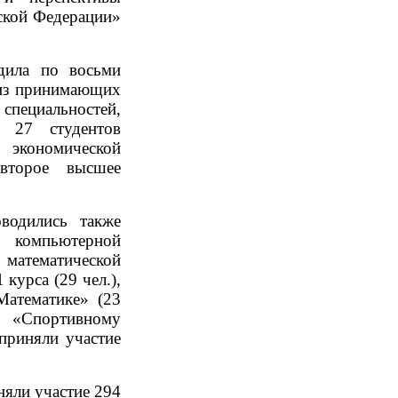
ской Федерации»
дила по восьми
из принимающих
 специальностей,
, 27 студентов
экономической
второе высшее
одились также
 компьютерной
 математической
 курса (29 чел.),
Математике» (23
 «Спортивному
приняли участие
яли участие 294