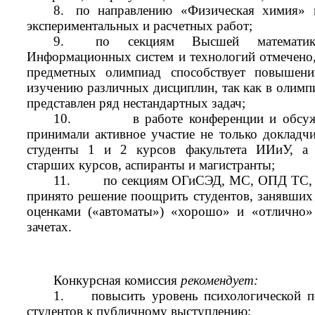
8.
по направлению «Физическая химия» п
экспериментальных и расчетных работ;
9.
по секциям Высшей математи
Информационных систем и технологий отмечено,
предметных олимпиад способствует повышен
изучению различных дисциплин, так как в олимп
представлен ряд нестандартных задач;
10.
в работе конференции и обсу
принимали активное участие не только докладчи
студенты 1 и 2 курсов факультета ИИиУ, а 
старших курсов, аспиранты и магистранты;
11.
по секциям ОГиСЭД, МС, ОПД ТС
принято решение поощрить студентов, занявших 
оценками («автоматы») «хорошо» и «отлично»
зачетах.
Конкурсная комиссия
рекомендует:
1.
повысить уровень психологической п
студентов к публичному выступлению;