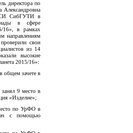
ель директора по
на Александровна
ИСИ СибГУТИ в
пиады в сфере
5/16», в рамках
ым направлениям
 проверили свои
циалистов из 14
азали высокие
ланета 2015/16»:
 в общем зачете в
 занял 9 место в
ция «Изделие»;
место по УрФО в
дач с помощью