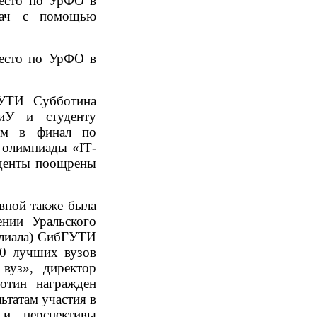
место по УрФО в
дач с помощью
место по УрФО в
УТИ Субботина
иУ и студенту
им в финал по
 олимпиады «
IT
-
уденты поощрены
вной также была
нии Уральского
илиала) СибГУТИ
00 лучших вузов
вуз», директор
тин награжден
ьтатам участия в
и перспективы