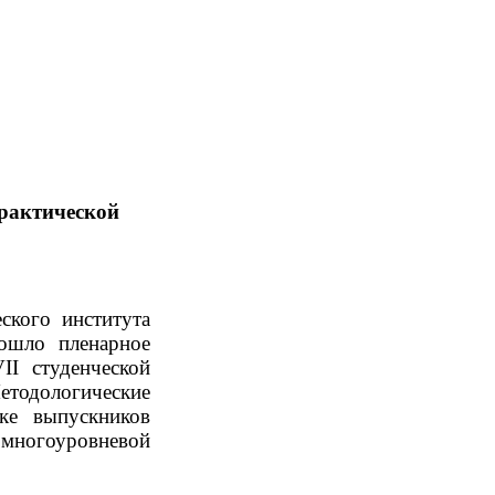
практической
ского института
рошло п
ленарное
II
студенческой
етодологические
ке выпускников
ногоуровневой