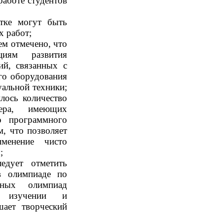
работе студентов
тке могут быть
х работ;
ем отмечено, что
циям развития
й, связанных с
го оборудования
альной техники;
лось количество
ктера, имеющих
о программного
, что позволяет
менение чисто
;
едует отметить
в олимпиаде по
тных олимпиад
в изучении и
шает творческий