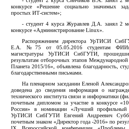
- студент 2 курса Синчиков В.А. занял 2 
конкурсе «Решение социально значимых за
простых ИТ-систем»;
- студент 4 курса Журавлев Д.А. занял 2 
конкурсе «Администрирование
Linux
».
Распоряжением директора УрТИСИ СибГ
Е.А. №75 от 05.05.2016 студентам ФИИ
магистратуры УрТИСИ СибГУТИ, прошедш
результатам отборочных этапов Международной
Планета 2015/16», объявлена благодарность, ст
благодарственными письмами.
На пленарном заседании Еленой Александро
доведена до сведения информация о награжде
технического института связи и информатики (ф
почетным дипломом за участие в конкурсе «1
России» в номинации «Лучший профильный 
УрТИСИ СибГУТИ Евгений Андреевич Суббо
почетным знаком «Директор года -2016» по резул
IX
Всероссийской конференции «Проблемы 