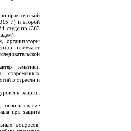
чно-практической
15 г.) и второй
24 студента (363
адам).
, организаторы
ентов отмечают
следовательской
ктер тематики,
ия современных
гий в отрасли и
 уровень защиты
, использование
иала при защите
льных вопросов,