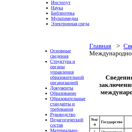
Институт
Наука
Библиотека
Мультимедиа
Электронная среда
Главная
>
Св
Основные
Международное
сведения
Структура и
органы
управления
Сведени
образовательной
организацией
заключению
Документы
междунаро
Образование
Образовательные
стандарты и
требования
Руководство
Педагогический
№п/
Государство
п
состав
Материально-
1
Отсутствует