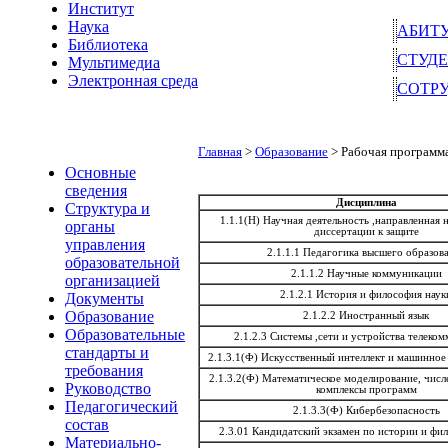
Институт
Наука
АБИТ
Библиотека
СТУД
Мультимедиа
Электронная среда
СОТР
Главная
>
Образование
> Рабочая программа
Основные
сведения
Дисциплина
Структура и
1.1.1(Н) Научная деятельность ,направленная 
органы
диссертации к защите
управления
2.1.1.1 Педагогика высшего образов
образовательной
2.1.1.2 Научные коммуникации
организацией
2.1.2.1 История и философия наук
Документы
Образование
2.1.2.2 Иностранный язык
Образовательные
2.1.2.3 Системы ,сети и устройства телеко
стандарты и
2.1.3.1(Ф) Искусственный интеллект и машинное
требования
2.1.3.2(Ф) Математическое моделирование, чис
Руководство
комплексы программ
Педагогический
2.1.3.3(Ф) Кибербезопасность
состав
2.3.01 Кандидатский экзамен по истории и фи
Материально-